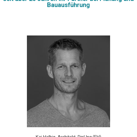
Bauausführung
Kai Halbig. Architekt. Dipl.Ing.(FH)